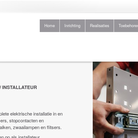
Home
Inrichting
Realisaties
Toebehore
/ INSTALLATEUR
ete elektrische installatie in en
rs, stopcontacten en
tbalken, zwaailampen en flitsers.
 op als installateur