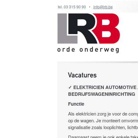
tel. 03 315 90 90
•
info@lrb.be
✓
ELEKTRICIEN AUTOMOTIVE 
BEDRIJFSWAGENINRICHTING
Functie
Als elektricien zorg je voor de compl
op de wagen. Je monteert omvorme
signalisatie zoals looplichten, lich
Daarnaast neem je ook enkele taken